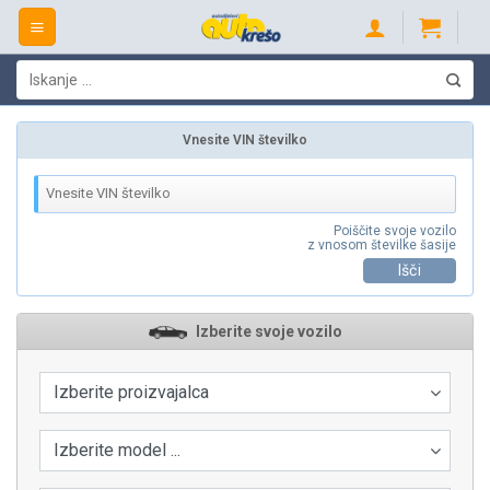
Skip
to
content
Išči:
Vnesite VIN številko
Poiščite svoje vozilo
z vnosom številke šasije
Išči
Izberite svoje vozilo
Izberite proizvajalca
Izberite model ...