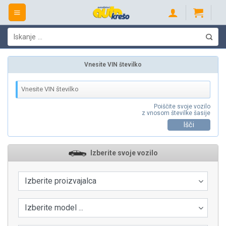
Skip
to
content
Išči:
Vnesite VIN številko
Poiščite svoje vozilo
z vnosom številke šasije
Išči
Izberite svoje vozilo
Izberite proizvajalca
Izberite model ...