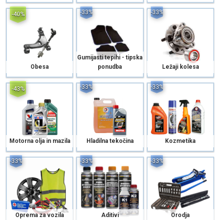
-33%
-33%
-40%
Gumijasti tepihi - tipska
Obesa
ponudba
Ležaji kolesa
-33%
-33%
-43%
Motorna olja in mazila
Hladilna tekočina
Kozmetika
-33%
-33%
-33%
Oprema za vozila
Aditivi
Orodja