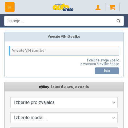
Skip
to
content
Išči:
Vnesite VIN številko
Poiščite svoje vozilo
z vnosom številke šasije
Išči
Izberite svoje vozilo
Izberite proizvajalca
Izberite model ...