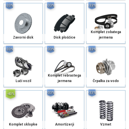
-33%
-33%
-33%
Komplet zobatega
Zavorni disk
Disk ploščice
jermena
-33%
-33%
-33%
Komplet rebrastega
Luči vozil
jermena
Črpalka za vodo
-33%
-33%
-40%
Komplet sklopke
Amortizerji
Vzmet