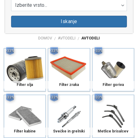
Izberite vrsto...
Iskanje
DOMOV
AVTODELI
AVTODELI
/
/
-33%
-33%
-33%
Filter olja
Filter zraka
Filter goriva
-33%
-33%
-33%
Filter kabine
Svečke in grelniki
Metlice brisalcev