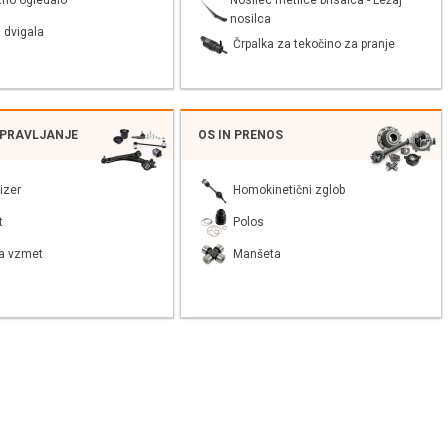
tno ogledalo
nosilca
 dvigala
Črpalka za tekočino za pranje
UPRAVLJANJE
OS IN PRENOS
izer
Homokinetični zglob
t
Polos
a vzmet
Manšeta