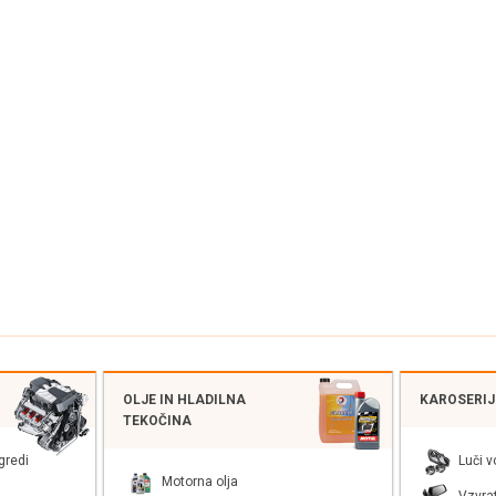
OLJE IN HLADILNA
KAROSERIJS
TEKOČINA
gredi
Luči v
Motorna olja