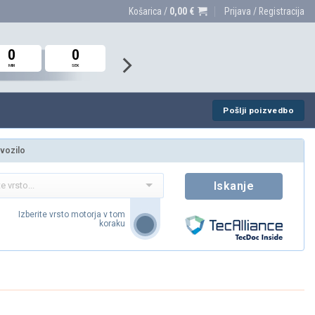
Košarica /
0,00
€
Prijava / Registracija
0
0
0
0
0
0
MIN
MIN
MIN
SEK
SEK
SEK
Pošlji poizvedbo
 vozilo
Iskanje
Izberite vrsto motorja v tom
koraku