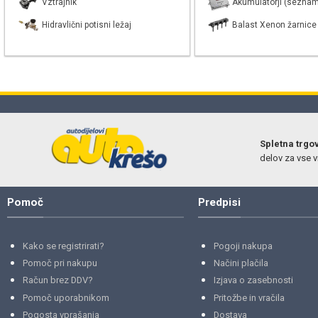
Vztrajnik
Akumulatorji (seznam
Hidravlični potisni ležaj
Balast Xenon žarnice
Spletna trgo
delov za vse vr
Pomoč
Predpisi
Kako se registrirati?
Pogoji nakupa
Pomoč pri nakupu
Načini plačila
Račun brez DDV?
Izjava o zasebnosti
Pomoč uporabnikom
Pritožbe in vračila
Pogosta vprašanja
Dostava