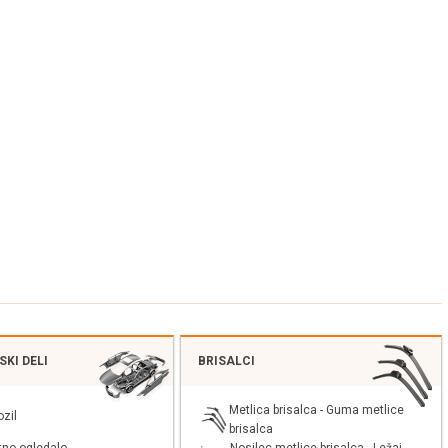
KI DELI
BRISALCI
Metlica brisalca - Guma metlice
ozil
brisalca
Nosilec metlice brisalca - Ležaj