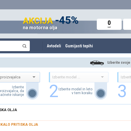
do 60%
-45%
do -42%
AKCIJA
AKCIJA
AKCIJA
0
0
0
na motorna olja
Avto deli in oprema
Amortizerji in vzmeti
SAT
SAT
SAT
Avtodeli
Gumijasti tepihi
Izberite svoje
2
3
Izberite
Izberite model in leto
proizvajalca, da
v tem koraku
ačnete iskanje
SKA OLJA
IKALO PRITISKA OLJA