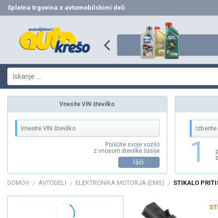
Skip
Spletna trgovina z avtomobilskimi deli
to
content
Išči:
Vnesite VIN številko
1
Poiščite svoje vozilo
z vnosom številke šasije
z
Išči
DOMOV
AVTODELI
ELEKTRONIKA MOTORJA (EMS)
STIKALO PRITI
/
/
/
ST