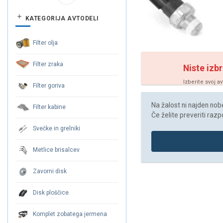
KATEGORIJA AVTODELI
Filter olja
Filter zraka
Niste izbr
Izberite svoj a
Filter goriva
Na žalost ni najden noben
Filter kabine
Če želite preveriti razp
Svečke in grelniki
Metlice brisalcev
Zavorni disk
Disk ploščice
Komplet zobatega jermena