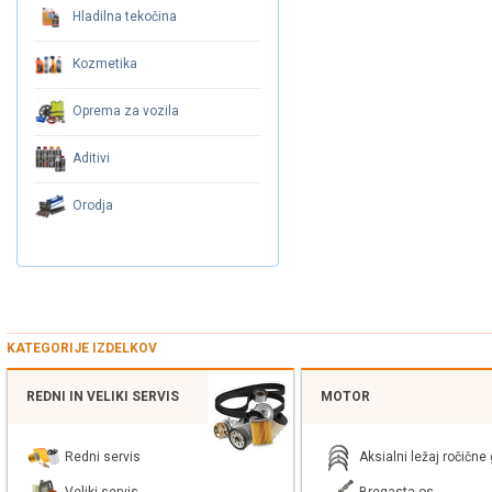
Hladilna tekočina
Kozmetika
Oprema za vozila
Aditivi
Orodja
KATEGORIJE IZDELKOV
REDNI IN VELIKI SERVIS
MOTOR
Redni servis
Aksialni ležaj ročične 