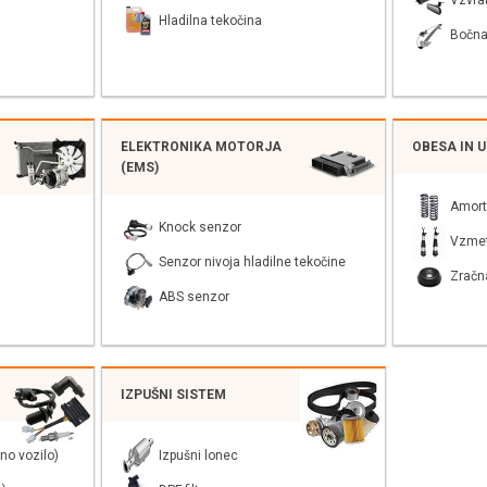
Vzvra
Hladilna tekočina
Bočna
ELEKTRONIKA MOTORJA
OBESA IN 
(EMS)
Amort
Knock senzor
Vzme
Senzor nivoja hladilne tekočine
Zračn
ABS senzor
IZPUŠNI SISTEM
no vozilo)
Izpušni lonec