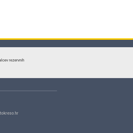
alcev rezervnih
okreso.hr