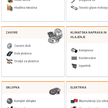
Veliki servis
Bregasta os
Hladilna tekočina
Tesnilo glave motorja
ZAVORE
KLIMATSKA NAPRAVA IN
HLAJENJE
Zavorni disk
Kompresor
Disk ploščice
Kondenzator
Orodje za ploščice
Izparilnik
SKLOPKA
ELEKTRIKA
Komplet sklopke
Akumulatorji (za izbra