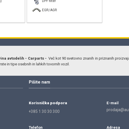
)
DPF filter
EGR/AGR
vina avtodelih - Carparts -
Več kot 90 svetovno znanih in priznanih proizvaj
ste in tipe osebnih in lahkih tovornih vozil.
Pišite nam
Korisnička podpora
E-mail
prodaja@aut
+385 1 30 30 300
Telefon
Adresa