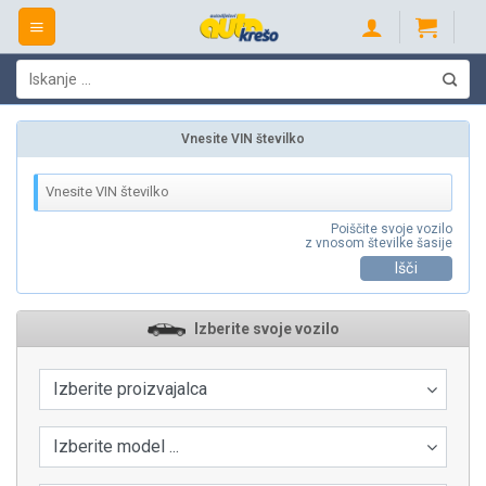
Skip
to
content
Išči:
Vnesite VIN številko
Poiščite svoje vozilo
z vnosom številke šasije
Išči
Izberite svoje vozilo
Izberite proizvajalca
Izberite model ...