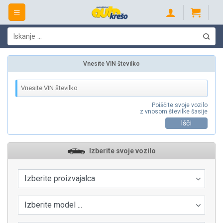
Skip
to
content
Išči:
Vnesite VIN številko
Poiščite svoje vozilo
z vnosom številke šasije
Išči
Izberite svoje vozilo
Izberite proizvajalca
Izberite model ...