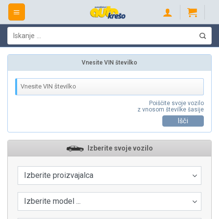
Skip
to
content
Išči:
Vnesite VIN številko
Poiščite svoje vozilo
z vnosom številke šasije
Išči
Izberite svoje vozilo
Izberite proizvajalca
Izberite model ...