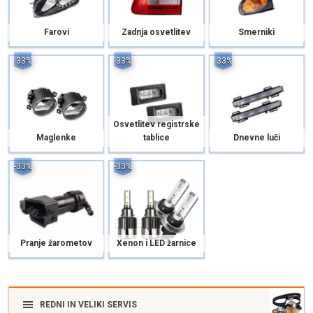
Farovi
Zadnja osvetlitev
Smerniki
-33%
-33%
-33%
Osvetlitev registrske
Maglenke
tablice
Dnevne luči
-33%
-33%
Pranje žarometov
Xenon i LED žarnice
REDNI IN VELIKI SERVIS