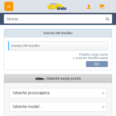
Skip
to
content
Išči:
Vnesite VIN številko
Poiščite svoje vozilo
z vnosom številke šasije
Išči
Izberite svoje vozilo
Izberite proizvajalca
Izberite model ...