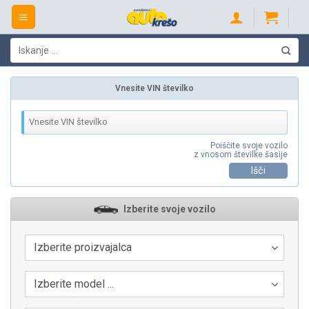
Skip
to
content
Išči:
Vnesite VIN številko
Poiščite svoje vozilo
z vnosom številke šasije
Išči
Izberite svoje vozilo
Izberite proizvajalca
Izberite model ...