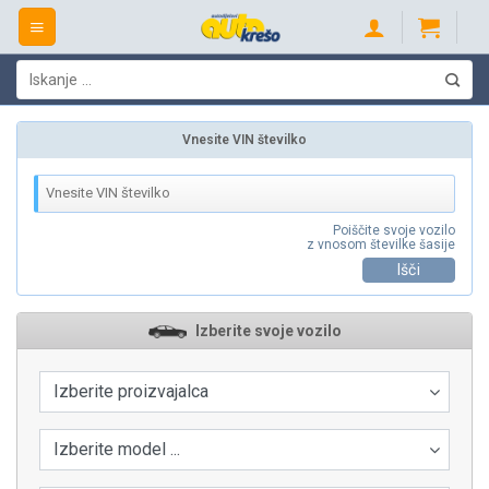
Skip
to
content
Išči:
Vnesite VIN številko
Poiščite svoje vozilo
z vnosom številke šasije
Išči
Izberite svoje vozilo
Izberite proizvajalca
Izberite model ...