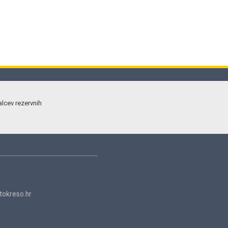
alcev rezervnih
okreso.hr