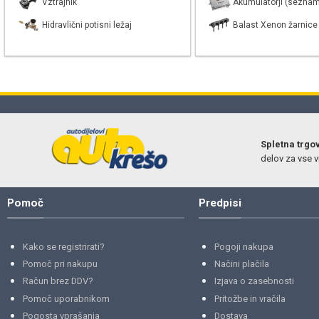
Vztrajnik
Akumulatorji (seznam
Hidravlični potisni ležaj
Balast Xenon žarnice
Spletna trgo
delov za vse vr
Pomoč
Predpisi
Kako se registrirati?
Pogoji nakupa
Pomoč pri nakupu
Načini plačila
Račun brez DDV?
Izjava o zasebnosti
Pomoč uporabnikom
Pritožbe in vračila
Pogosta vprašanja
Dostava