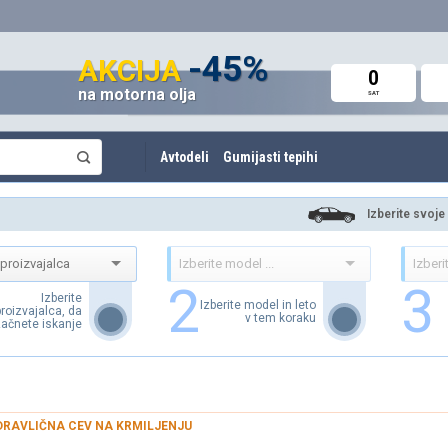
do 60%
-45%
do -42%
AKCIJA
AKCIJA
AKCIJA
0
0
0
na motorna olja
Avto deli in oprema
Amortizerji in vzmeti
SAT
SAT
SAT
Avtodeli
Gumijasti tepihi
Izberite svoje
2
3
Izberite
Izberite model in leto
proizvajalca, da
v tem koraku
ačnete iskanje
DRAVLIČNA CEV NA KRMILJENJU