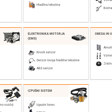
Vzvra
Hladilna tekočina
Bočna
ELEKTRONIKA MOTORJA
OBESA IN 
(EMS)
Amort
Knock senzor
Vzme
Senzor nivoja hladilne tekočine
Zračn
ABS senzor
IZPUŠNI SISTEM
no vozilo)
Izpušni lonec