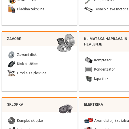
Veliki servis
Bregasta os
Hladilna tekočina
Tesnilo glave motorja
ZAVORE
KLIMATSKA NAPRAVA IN
HLAJENJE
Zavorni disk
Kompresor
Disk ploščice
Kondenzator
Orodje za ploščice
Izparilnik
SKLOPKA
ELEKTRIKA
Komplet sklopke
Akumulatorji (za izbra