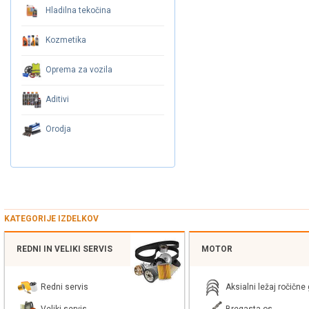
Hladilna tekočina
Kozmetika
Oprema za vozila
Aditivi
Orodja
KATEGORIJE IZDELKOV
REDNI IN VELIKI SERVIS
MOTOR
Redni servis
Aksialni ležaj ročične 