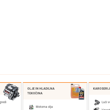
OLJE IN HLADILNA
KAROSERIJS
TEKOČINA
gredi
Luči v
Motorna olja