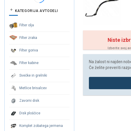
KATEGORIJA AVTODELI
Filter olja
Filter zraka
Niste izbr
Izberite svoj a
Filter goriva
Na žalost ni najden noben
Filter kabine
Če želite preveriti razp
Svečke in grelniki
Metlice brisalcev
Zavorni disk
Disk ploščice
Komplet zobatega jermena