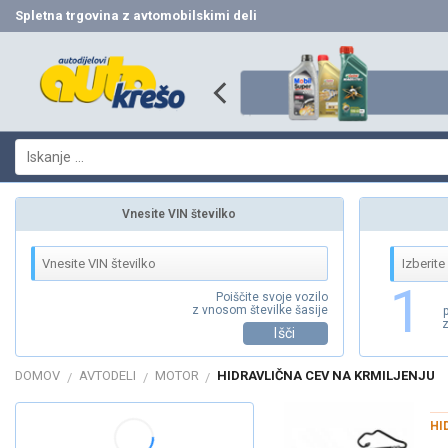
Skip
Spletna trgovina z avtomobilskimi deli
to
content
Išči:
Vnesite VIN številko
1
Poiščite svoje vozilo
z vnosom številke šasije
z
Išči
DOMOV
AVTODELI
MOTOR
HIDRAVLIČNA CEV NA KRMILJENJU
/
/
/
HI