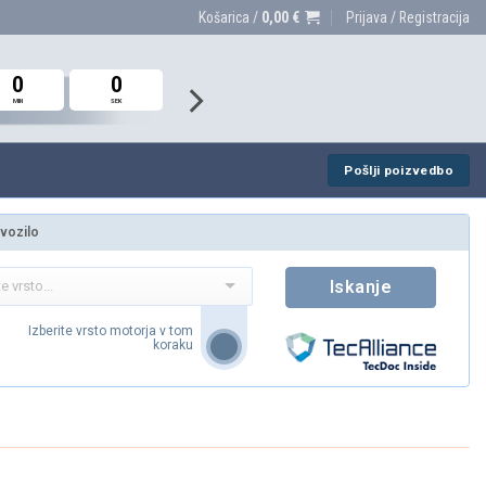
Košarica /
0,00
€
Prijava / Registracija
0
0
0
0
0
0
MIN
MIN
MIN
SEK
SEK
SEK
Pošlji poizvedbo
 vozilo
Iskanje
Izberite vrsto motorja v tom
koraku