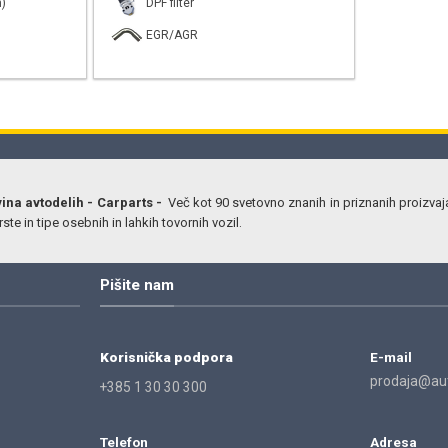
)
DPF filter
EGR/AGR
vina avtodelih - Carparts -
Več kot 90 svetovno znanih in priznanih proizvaj
ste in tipe osebnih in lahkih tovornih vozil.
Pišite nam
Korisnička podpora
E-mail
prodaja@aut
+385 1 30 30 300
Telefon
Adresa