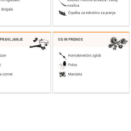
tno ogledalo
nosilca
 dvigala
Črpalka za tekočino za pranje
UPRAVLJANJE
OS IN PRENOS
izer
Homokinetični zglob
t
Polos
a vzmet
Manšeta