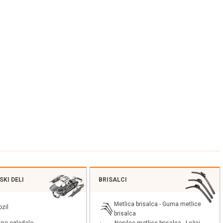
KI DELI
BRISALCI
Metlica brisalca - Guma metlice
ozil
brisalca
Nosilec metlice brisalca - Ležaj