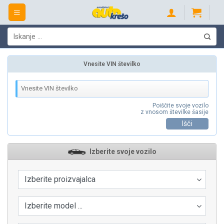
Skip
to
content
Išči:
Vnesite VIN številko
Poiščite svoje vozilo
z vnosom številke šasije
Išči
Izberite svoje vozilo
Izberite proizvajalca
Izberite model ...