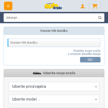
Skip
to
content
Išči:
Vnesite VIN številko
Poiščite svoje vozilo
z vnosom številke šasije
Išči
Izberite svoje vozilo
Izberite proizvajalca
Izberite model ...