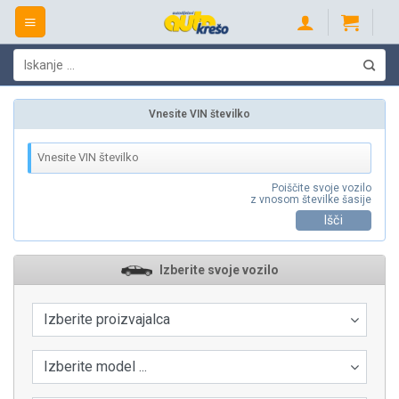
Skip
to
content
Išči:
Vnesite VIN številko
Poiščite svoje vozilo
z vnosom številke šasije
Išči
Izberite svoje vozilo
Izberite proizvajalca
Izberite model ...