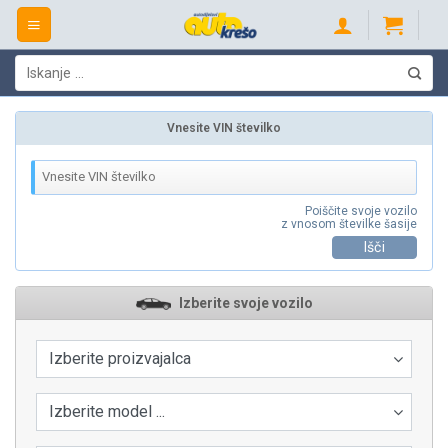
Skip
to
content
Išči:
Vnesite VIN številko
Poiščite svoje vozilo
z vnosom številke šasije
Išči
Izberite svoje vozilo
Izberite proizvajalca
Izberite model ...