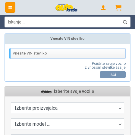
Skip
to
content
Išči:
Vnesite VIN številko
Poiščite svoje vozilo
z vnosom številke šasije
Išči
Izberite svoje vozilo
Izberite proizvajalca
Izberite model ...