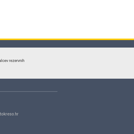
alcev rezervnih
okreso.hr