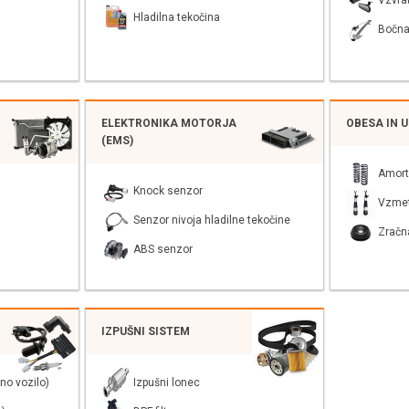
Vzvra
Hladilna tekočina
Bočna
ELEKTRONIKA MOTORJA
OBESA IN 
(EMS)
Amort
Knock senzor
Vzme
Senzor nivoja hladilne tekočine
Zračn
ABS senzor
IZPUŠNI SISTEM
no vozilo)
Izpušni lonec