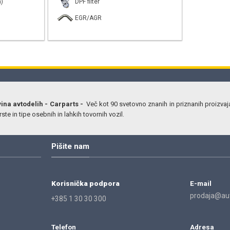
)
DPF filter
EGR/AGR
vina avtodelih - Carparts -
Več kot 90 svetovno znanih in priznanih proizvaj
ste in tipe osebnih in lahkih tovornih vozil.
Pišite nam
Korisnička podpora
E-mail
prodaja@aut
+385 1 30 30 300
Telefon
Adresa