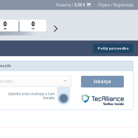
Košarica /
0,00
€
Prijava / Registracija
0
0
0
0
0
0
MIN
MIN
MIN
SEK
SEK
SEK
Pošlji poizvedbo
 vozilo
Iskanje
Izberite vrsto motorja v tom
koraku