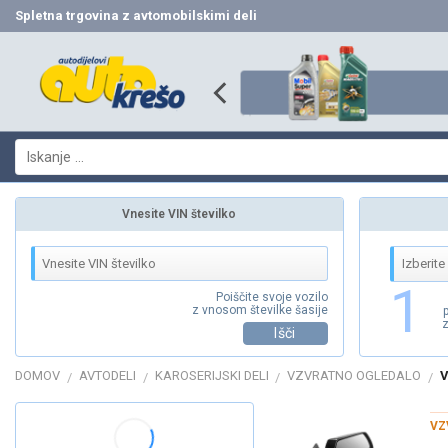
Skip
Spletna trgovina z avtomobilskimi deli
to
content
Išči:
Vnesite VIN številko
1
Poiščite svoje vozilo
z vnosom številke šasije
z
Išči
DOMOV
AVTODELI
KAROSERIJSKI DELI
VZVRATNO OGLEDALO
V
/
/
/
/
VZ