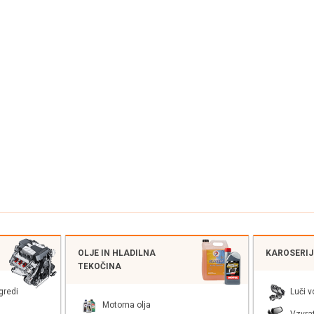
OLJE IN HLADILNA
KAROSERIJS
TEKOČINA
gredi
Luči v
Motorna olja