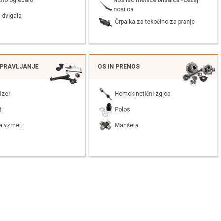
tno ogledalo
nosilca
 dvigala
Črpalka za tekočino za pranje
UPRAVLJANJE
OS IN PRENOS
izer
Homokinetični zglob
t
Polos
a vzmet
Manšeta