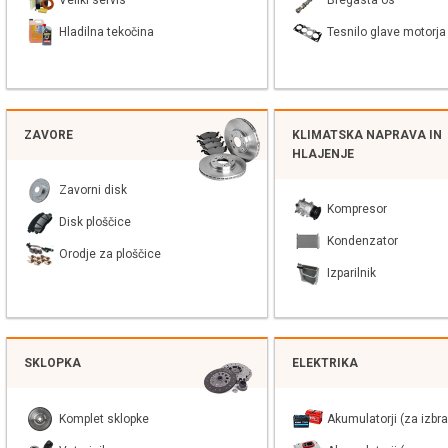
Veliki servis
Bregasta os
Hladilna tekočina
Tesnilo glave motorja
ZAVORE
KLIMATSKA NAPRAVA IN
HLAJENJE
Zavorni disk
Kompresor
Disk ploščice
Kondenzator
Orodje za ploščice
Izparilnik
SKLOPKA
ELEKTRIKA
Komplet sklopke
Akumulatorji (za izbra