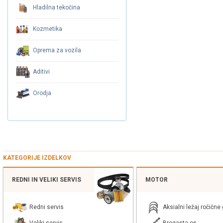
Hladilna tekočina
Kozmetika
Oprema za vozila
Aditivi
Orodja
KATEGORIJE IZDELKOV
REDNI IN VELIKI SERVIS
MOTOR
Redni servis
Aksialni ležaj ročične 