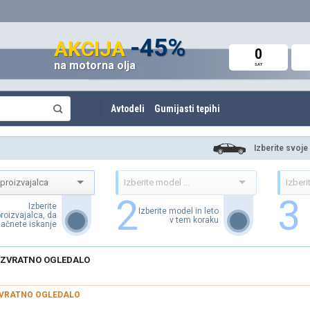
do 60%
-45%
do -42%
AKCIJA
AKCIJA
AKCIJA
0
0
0
na motorna olja
Avto deli in oprema
Amortizerji in vzmeti
SAT
SAT
SAT
Avtodeli
Gumijasti tepihi
Izberite svoje
2
3
Izberite
Izberite model in leto
proizvajalca, da
v tem koraku
ačnete iskanje
ZVRATNO OGLEDALO
VRATNO OGLEDALO