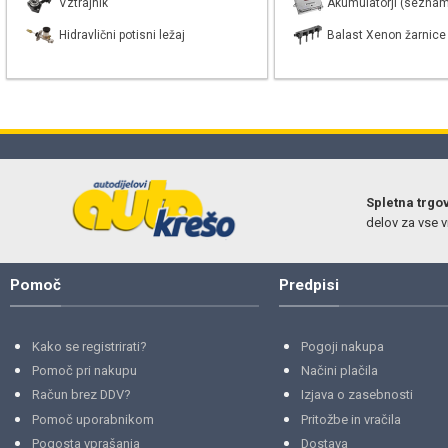
Vztrajnik
Akumulatorji (seznam
Hidravlični potisni ležaj
Balast Xenon žarnice
Spletna trgo
delov za vse vr
Pomoč
Predpisi
Kako se registrirati?
Pogoji nakupa
Pomoč pri nakupu
Načini plačila
Račun brez DDV?
Izjava o zasebnosti
Pomoč uporabnikom
Pritožbe in vračila
Pogosta vprašanja
Dostava