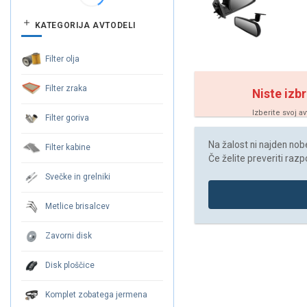
KATEGORIJA AVTODELI
Filter olja
Filter zraka
Niste izbr
Izberite svoj a
Filter goriva
Na žalost ni najden noben
Filter kabine
Če želite preveriti razp
Svečke in grelniki
Metlice brisalcev
Zavorni disk
Disk ploščice
Komplet zobatega jermena