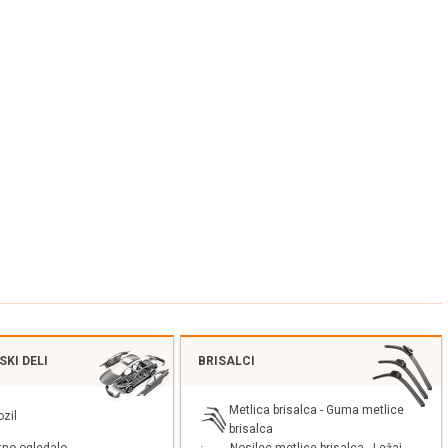
KI DELI
BRISALCI
Metlica brisalca - Guma metlice
ozil
brisalca
Nosilec metlice brisalca - Ležaj