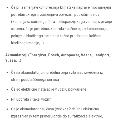
Če pri zamenjavi kompresorja klimatske naprave niso narejeni
potrebni ukrepi in zamenjava obveznih potrošnih delov
(zamenjava sušilnega filtra in ekspanzijskega ventila, izpiranje
sistema, če je potrebno, kontrola količine olja v kompresorju,
polnjenje hladilnega sistema s točno predpisano količino
hladilnega medija,…)
Akumulatorji (Energizer, Bosch, Autopower, Vesna, Landport,
Yuasa,
…
)
Če na akumulatorju morebitna popravila niso izvedena iz
strani pooblaščenega servisa
Če so električne instalacije v vozilu pokvarjene
Pri uporabi v taksi vozilih
Če je akumulator dalj časa (več kot 2 dni) bil električno
izpraznjen (v tem primeru pride do sulfatizacije elektrod,