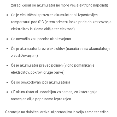
zaradi česar se akumulator ne more več električno napolniti)
Če je električno izpraznjen akumulator bil izpostavljen
temperaturi pod 0°C (v tem primeru lahko pride do zmrzovanja
elektrolitov in zloma ohišja ter elektrod)
Če navodila za uporabo niso izvajana
Če je akumuator brez elektrolitov (nanaša se na akumulatorje
z vzdrževanjem)
Če je akumulator preveč polnjen (vidno pomanjkanje
elektrolitov, pokrovi druge barve)
Če so poškodovani poli akumulatorja
ČE akumulator ni uporabljan za namen, za katerega je
namenjen ali je popolnoma izpraznjen
Garancija na določeni artikel ni prenosljiva in velja samo ter edino