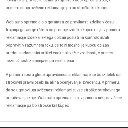
novim in/ali povračilo denarja krije Web auto oprema d.o.o, v
primeru neupravičene reklamacije pa bo stroške kril kupec.
Web auto oprema d.o.o garantira za pravilnost izdelka v času
trajanja garancije (šteto od predaje izdelka kupcu) in je v primeru
reklamacije izdelka le-tega dolžan poslati na kontrolo in/ali
popraviti v razumnem roku, če to ni možno, je kupcu dolžan
predati nadomestni artikel enake ali večje vrednosti, v primeru
nezmožnosti zamenjave pa vrniti denar.
V primeru spora glede upravičenosti reklamacije se bo izdelek dal
strokovni pravni osebi in/ali na ocenjevanje izvedencu. V primeru,
da se ugotovi upravičenost reklamacije, vse stroške strokovnega
preučevanja krije Web auto oprema d.o.o, v primeru neupravičene
reklamacije pa bo stroške kril kupec.