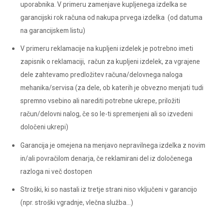
uporabnika. V primeru zamenjave kupljenega izdelka se
garancijski rok računa od nakupa prvega izdelka (od datuma
na garancijskem listu)
V primeru reklamacije na kupljeni izdelek je potrebno imeti
zapisnik o reklamaciji, račun za kupljeni izdelek, za vgrajene
dele zahtevamo predložitev računa/delovnega naloga
mehanika/servisa (za dele, ob katerih je obvezno menjati tudi
spremno vsebino ali narediti potrebne ukrepe, priložiti
račun/delovni nalog, če so le-ti spremenjeni ali so izvedeni
določeni ukrepi)
Garancija je omejena na menjavo nepravilnega izdelka z novim
in/ali povračilom denarja, če reklamirani del iz določenega
razloga ni več dostopen
Stroški, ki so nastali iz tretje strani niso vključeni v garancijo
(npr. stroški vgradnje, vlečna služba…)