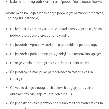
Izdelek mora vgraditi kvalificirana/pooblaščena oseba/servis
Garancija ne bo veljala v naslednjih pogojih (velja za vse programe,
ki so zajeti z garancijo)
Če izdelek ni vgrajen v skladu z navodili proizvajalca ali, če so
podobne predelave izvedene naknadno
Če je izdelek vgrajen v vozilo, ki ni predvideno po katalogu
Če je izdelek poškodovan pri vgradnji ali je nepravilno vgrajen
Če se je vozilo uporabljalo v avto-športu, taksi službi
Če je narejena manipulacija moči/navora motorja vozila
(tuning)
Če vozilo deluje v neugodnih delovnih pogojih (prevelika
obremenitev, vlečenje tovora/prikolice,…)
Če je poškodovanje povzročeno s slabim vzdrževanjem vozila