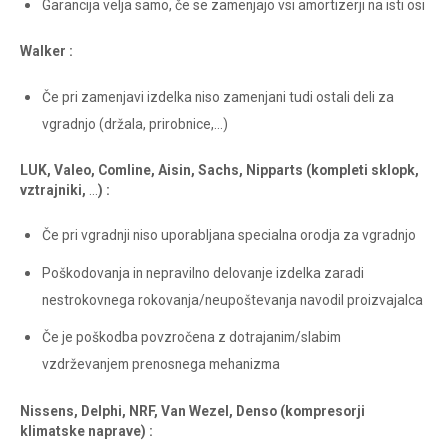
Garancija velja samo, če se zamenjajo vsi amortizerji na isti osi
Walker :
Če pri zamenjavi izdelka niso zamenjani tudi ostali deli za
vgradnjo (držala, prirobnice,…)
LUK, Valeo, Comline, Aisin, Sachs, Nipparts (kompleti sklopk,
vztrajniki,
…
) :
Če pri vgradnji niso uporabljana specialna orodja za vgradnjo
Poškodovanja in nepravilno delovanje izdelka zaradi
nestrokovnega rokovanja/neupoštevanja navodil proizvajalca
Če je poškodba povzročena z dotrajanim/slabim
vzdrževanjem prenosnega mehanizma
Nissens, Delphi, NRF, Van Wezel, Denso (kompresorji
klimatske naprave) :