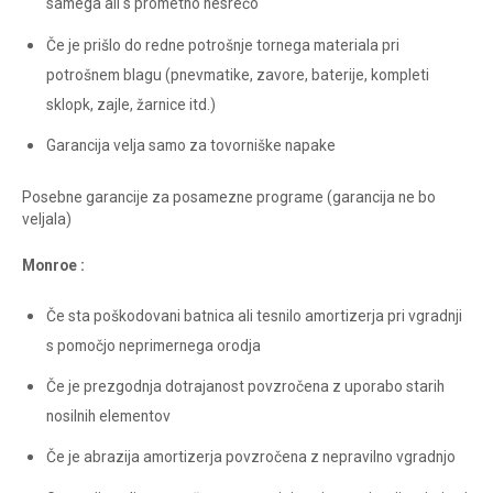
samega ali s prometno nesrečo
Če je prišlo do redne potrošnje tornega materiala pri
potrošnem blagu (pnevmatike, zavore, baterije, kompleti
sklopk, zajle, žarnice itd.)
Garancija velja samo za tovorniške napake
Posebne garancije za posamezne programe (garancija ne bo
veljala)
Monroe :
Če sta poškodovani batnica ali tesnilo amortizerja pri vgradnji
s pomočjo neprimernega orodja
Če je prezgodnja dotrajanost povzročena z uporabo starih
nosilnih elementov
Če je abrazija amortizerja povzročena z nepravilno vgradnjo