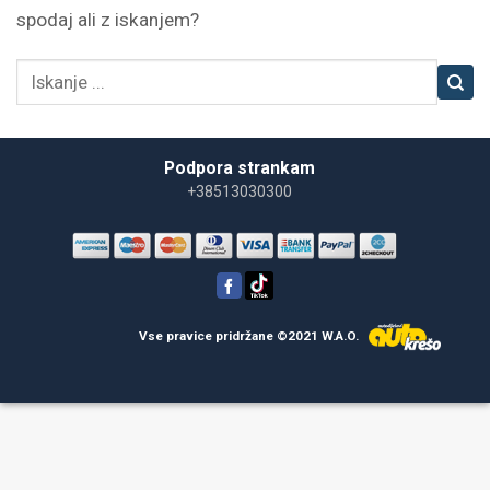
spodaj ali z iskanjem?
Podpora strankam
+38513030300
Vse pravice pridržane ©2021 W.A.O.