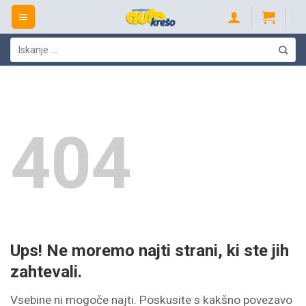
Skip
to
content
Išči:
404
Ups! Ne moremo najti strani, ki ste jih
zahtevali.
Vsebine ni mogoče najti. Poskusite s kakšno povezavo